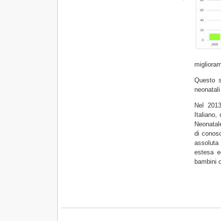
miglioram
Questo s
neonatali
Nel 2013
Italiano,
Neonatale
di conosc
assoluta 
estesa e
bambini 