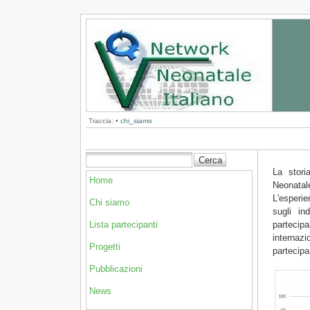
Traccia:
•
chi_siamo
La stori
Home
Neonatale
L'esperie
Chi siamo
sugli in
partecipa
Lista partecipanti
internaz
Progetti
partecipa
Pubblicazioni
News