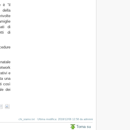
 è “il
 della
rivolte
miglie
ati di
tti di
cedure
.
natale
Network
ativi e
nta una
ti così
le dei
chi_siamo.txt
· Ultima modifica: 2018/12/06 12:58 da
adminni
Torna su