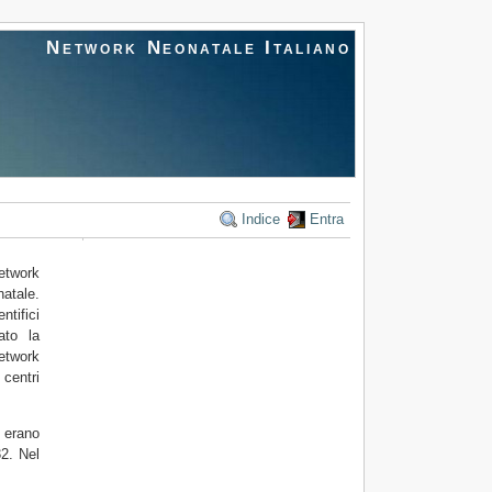
Network Neonatale Italiano
Indice
Entra
etwork
natale.
ntifici
ato la
Network
centri
 erano
32. Nel