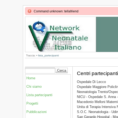
Command unknown: tellafriend
Traccia:
•
lista_partecipanti
Centri partecipanti
Home
Ospedale Di Lecco
Chi siamo
Ospedale Maggiore Policlin
Neonatologia Trento/Osped
Lista partecipanti
NICU - Ospedale S. Anna 
Macedonio Melloni Materni
Progetti
Unita di Terapia Intensiva 
S.O.C. Neonatologia - Udi
Pubblicazioni
San Gerardo Hospital - M