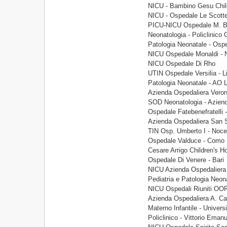
NICU - Bambino Gesu Child
NICU - Ospedale Le Scotte
PICU-NICU Ospedale M. Bu
Neonatologia - Policlinico
Patologia Neonatale - Osp
NICU Ospedale Monaldi - N
NICU Ospedale Di Rho
UTIN Ospedale Versilia - L
Patologia Neonatale - AO L
Azienda Ospedaliera Veron
SOD Neonatologia - Aziend
Ospedale Fatebenefratelli 
Azienda Ospedaliera San S
TIN Osp. Umberto I - Nocer
Ospedale Valduce - Como
Cesare Arrigo Children's Ho
Ospedale Di Venere - Bari
NICU Azienda Ospedaliera
Pediatria e Patologia Neon
NICU Ospedali Riuniti OOR
Azienda Ospedaliera A. Car
Materno Infantile - Univers
Policlinico - Vittorio Ema