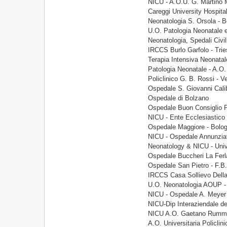
NICU - A.O.U. G. Martino
Careggi University Hospital
Neonatologia S. Orsola - 
U.O. Patologia Neonatale 
Neonatologia, Spedali Civil
IRCCS Burlo Garfolo - Trie
Terapia Intensiva Neonatal
Patologia Neonatale - A.O.
Policlinico G. B. Rossi - V
Ospedale S. Giovanni Calib
Ospedale di Bolzano
Ospedale Buon Consiglio Fa
NICU - Ente Ecclesiastico -
Ospedale Maggiore - Bolo
NICU - Ospedale Annunzia
Neonatology & NICU - Univ
Ospedale Buccheri La Ferl
Ospedale San Pietro - F.B
IRCCS Casa Sollievo Dell
U.O. Neonatologia AOUP -
NICU - Ospedale A. Meyer 
NICU-Dip Interaziendale del
NICU A.O. Gaetano Rummo
A.O. Universitaria Policlini